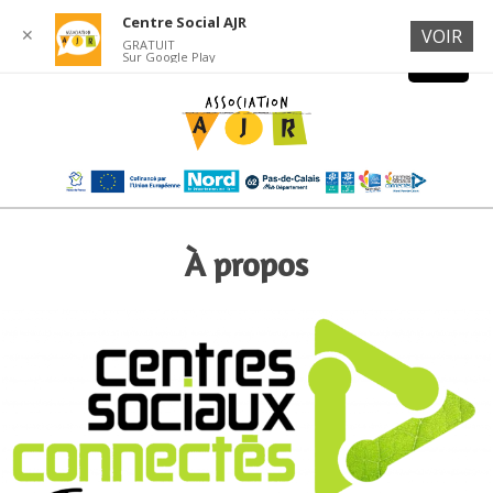
Centre Social AJR
✕
VOIR
GRATUIT
Sur Google Play
À propos