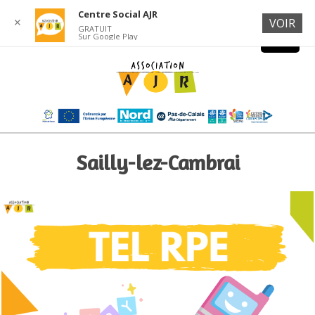
Centre Social AJR
✕
VOIR
GRATUIT
Sur Google Play
Sailly-lez-Cambrai