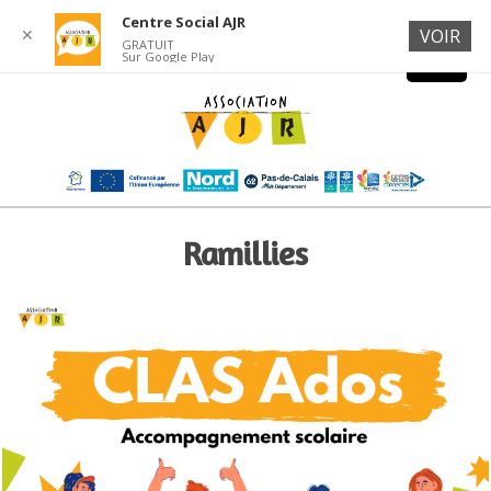
Centre Social AJR
✕
VOIR
GRATUIT
Sur Google Play
Ramillies