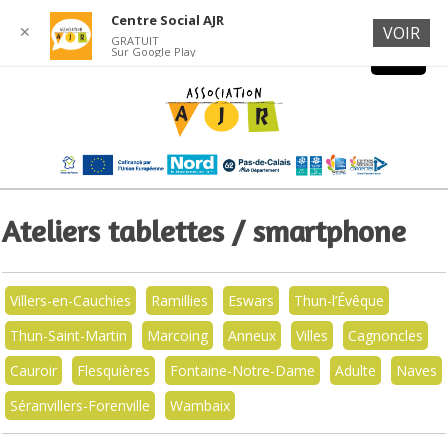
Centre Social AJR
✕
VOIR
GRATUIT
Sur Google Play
Ateliers tablettes / smartphone
Villers-en-Cauchies
Ramillies
Eswars
Thun-l’Évêque
Thun-Saint-Martin
Marcoing
Anneux
Villes
Cagnoncles
Cauroir
Flesquières
Fontaine-Notre-Dame
Adulte
Naves
Séranvillers-Forenville
Wambaix