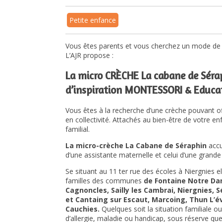
Petite enfance
Vous êtes parents et vous cherchez un mode de 
L’AJR propose :
La micro CRÈCHE La cabane de Séra
d’inspiration MONTESSORI & Educat
Vous êtes à la recherche d’une crèche pouvant o
en collectivité. Attachés au bien-être de votre e
familial.
La micro-crèche La Cabane de Séraphin
accu
d’une assistante maternelle et celui d’une grande 
Se situant au 11 ter rue des écoles à Niergnies ell
familles des communes
de Fontaine Notre Dam
Cagnoncles, Sailly les Cambrai, Niergnies, 
et Cantaing sur Escaut, Marcoing, Thun L’év
Cauchies.
Quelques soit la situation familiale 
d’allergie, maladie ou handicap, sous réserve qu