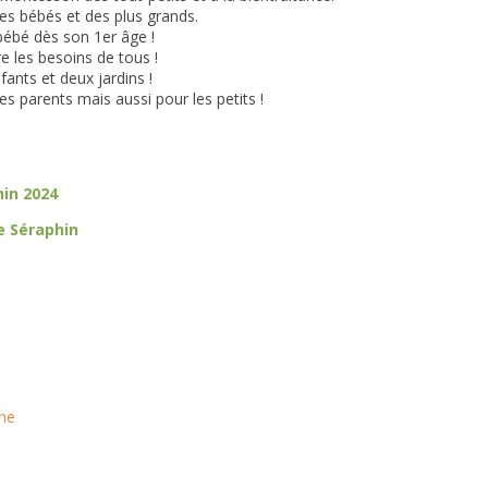
es bébés et des plus grands.
 bébé dès son 1er âge !
e les besoins de tous !
ants et deux jardins !
es parents mais aussi pour les petits !
hin 2024
e Séraphin
he