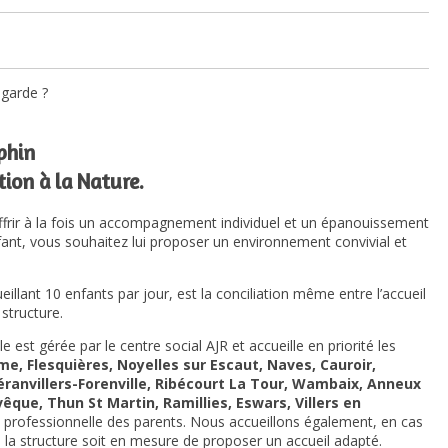
garde ?
phin
ion à la Nature.
ffrir à la fois un accompagnement individuel et un épanouissement
nfant, vous souhaitez lui proposer un environnement convivial et
eillant 10 enfants par jour, est la conciliation même entre l’accueil
structure.
e est gérée par le centre social AJR et accueille en priorité les
e, Flesquières, Noyelles sur Escaut, Naves, Cauroir,
Séranvillers-Forenville, Ribécourt La Tour, Wambaix, Anneux
êque, Thun St Martin, Ramillies, Eswars, Villers en
ou professionnelle des parents. Nous accueillons également, en cas
e la structure soit en mesure de proposer un accueil adapté.