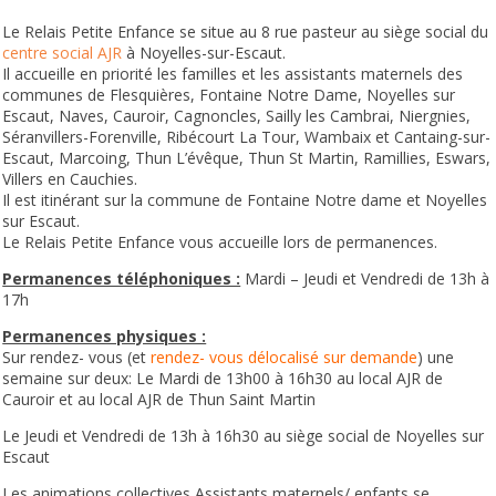
Le Relais Petite Enfance se situe au 8 rue pasteur au siège social du
centre social AJR
à Noyelles-sur-Escaut.
Il accueille en priorité les familles et les assistants maternels des
communes de Flesquières, Fontaine Notre Dame, Noyelles sur
Escaut, Naves, Cauroir, Cagnoncles, Sailly les Cambrai, Niergnies,
Séranvillers-Forenville, Ribécourt La Tour, Wambaix et Cantaing-sur-
Escaut, Marcoing, Thun L’évêque, Thun St Martin, Ramillies, Eswars,
Villers en Cauchies.
Il est itinérant sur la commune de Fontaine Notre dame et Noyelles
sur Escaut.
Le Relais Petite Enfance vous accueille lors de permanences.
Permanences téléphoniques :
Mardi – Jeudi et Vendredi de 13h à
17h
Permanences physiques :
Sur rendez- vous (et
rendez- vous délocalisé sur demande
) une
semaine sur deux: Le Mardi de 13h00 à 16h30 au local AJR de
Cauroir et au local AJR de Thun Saint Martin
Le Jeudi et Vendredi de 13h à 16h30 au siège social de Noyelles sur
Escaut
Les animations collectives Assistants maternels/ enfants se