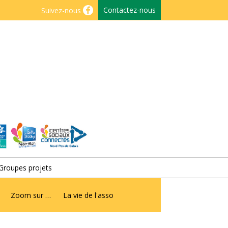
Contactez-nous
Suivez-nous
Groupes projets
Zoom sur …
La vie de l'asso