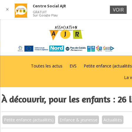
Centre Social AJR
✕
VOIR
GRATUIT
Sur Google Play
Toutes les actus
EVS
Petite enfance (actualités
La v
À découvrir, pour les enfants : 26 l
Petite enfance (actualités)
Enfance & jeunesse
Actualités