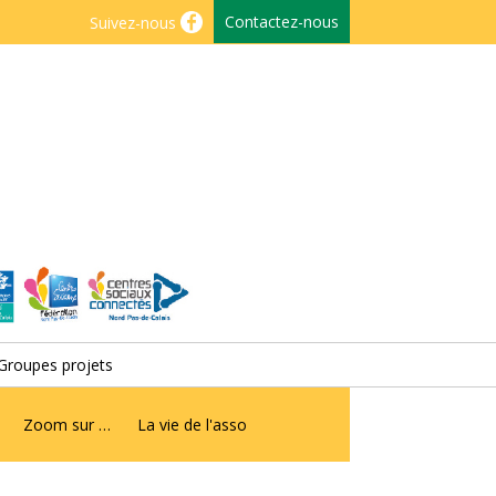
Contactez-nous
Suivez-nous
Groupes projets
Zoom sur …
La vie de l'asso