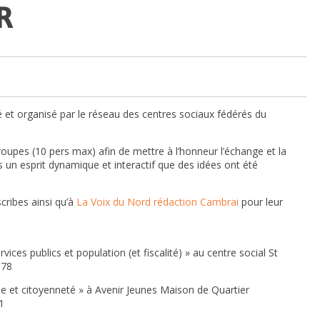
R
sé et organisé par le réseau des centres sociaux fédérés du
upes (10 pers max) afin de mettre à l’honneur l’échange et la
ns un esprit dynamique et interactif que des idées ont été
cribes ainsi qu’à
La Voix du Nord rédaction C
ambrai
pour leur
ces publics et population (et fiscalité) » au centre social St
.78
 et citoyenneté » à Avenir Jeunes Maison de Quartier
1