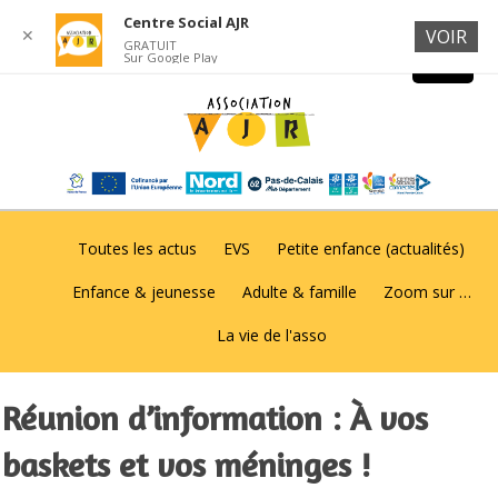
Centre Social AJR
✕
VOIR
GRATUIT
Sur Google Play
Toutes les actus
EVS
Petite enfance (actualités)
Enfance & jeunesse
Adulte & famille
Zoom sur …
La vie de l'asso
Réunion d’information : À vos
baskets et vos méninges !