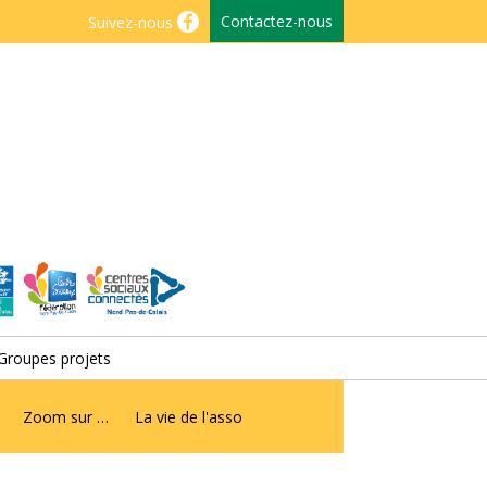
Contactez-nous
Suivez-nous
Groupes projets
Zoom sur …
La vie de l'asso