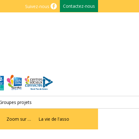
Contactez-nous
Suivez-nous
Groupes projets
Zoom sur …
La vie de l'asso