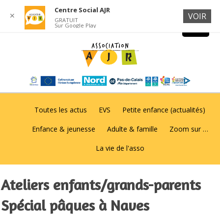
Centre Social AJR
✕
VOIR
GRATUIT
Sur Google Play
Toutes les actus
EVS
Petite enfance (actualités)
Enfance & jeunesse
Adulte & famille
Zoom sur …
La vie de l'asso
Ateliers enfants/grands-parents
Spécial pâques à Naves