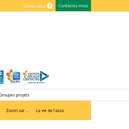
Contactez-nous
Suivez-nous
Groupes projets
Zoom sur …
La vie de l'asso