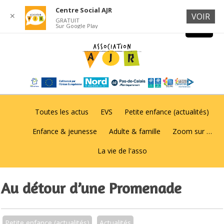
Centre Social AJR
✕
VOIR
GRATUIT
Sur Google Play
Toutes les actus
EVS
Petite enfance (actualités)
Enfance & jeunesse
Adulte & famille
Zoom sur …
La vie de l'asso
Au détour d’une Promenade
Petite enfance (actualités)
Actualités