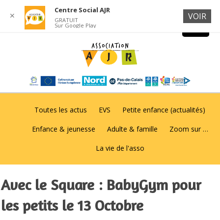
Centre Social AJR
✕
VOIR
GRATUIT
Sur Google Play
Toutes les actus
EVS
Petite enfance (actualités)
Enfance & jeunesse
Adulte & famille
Zoom sur …
La vie de l'asso
Avec le Square : BabyGym pour
les petits le 13 Octobre