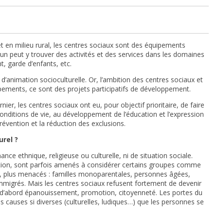
et en milieu rural, les centres sociaux sont des équipements
cun peut y trouver des activités et des services dans les domaines
nt, garde d’enfants, etc.
’animation socioculturelle. Or, l’ambition des centres sociaux et
ipements, ce sont des projets participatifs de développement.
ernier, les centres sociaux ont eu, pour objectif prioritaire, de faire
 conditions de vie, au développement de l’éducation et l’expression
prévention et la réduction des exclusions.
urel ?
nce ethnique, religieuse ou culturelle, ni de situation sociale.
ation, sont parfois amenés à considérer certains groupes comme
nis, plus menacés : familles monoparentales, personnes âgées,
mmigrés. Mais les centres sociaux refusent fortement de devenir
le d’abord épanouissement, promotion, citoyenneté. Les portes du
s causes si diverses (culturelles, ludiques…) que les personnes se