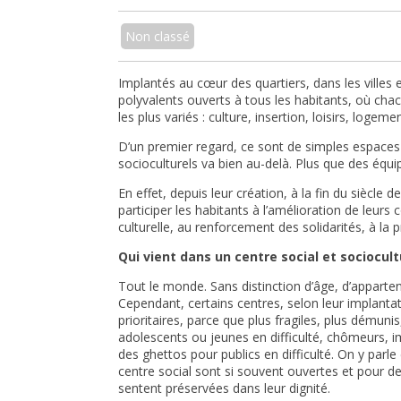
Non classé
Implantés au cœur des quartiers, dans les villes 
polyvalents ouverts à tous les habitants, où cha
les plus variés : culture, insertion, loisirs, logeme
D’un premier regard, ce sont de simples espaces d
socioculturels va bien au-delà. Plus que des équ
En effet, depuis leur création, à la fin du siècle d
participer les habitants à l’amélioration de leurs
culturelle, au renforcement des solidarités, à la 
Qui vient dans un centre social et sociocult
Tout le monde. Sans distinction d’âge, d’appartena
Cependant, certains centres, selon leur implant
prioritaires, parce que plus fragiles, plus dému
adolescents ou jeunes en difficulté, chômeurs, i
des ghettos pour publics en difficulté. On y par
centre social sont si souvent ouvertes et pour de
sentent préservées dans leur dignité.