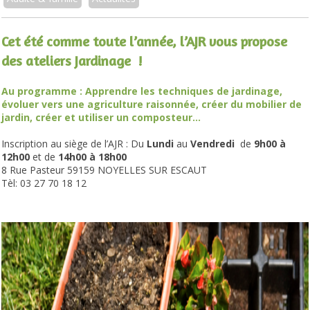
Cet été comme toute l’année, l’AJR vous propose
des ateliers Jardinage !
Au programme : Apprendre les techniques de jardinage,
évoluer vers une agriculture raisonnée, créer du mobilier de
jardin, créer et utiliser un composteur…
Inscription au siège de l’AJR : Du
Lundi
au
Vendredi
de
9h00 à
12h00
et de
14h00 à 18h00
8 Rue Pasteur 59159 NOYELLES SUR ESCAUT
Tèl: 03 27 70 18 12