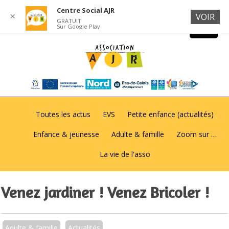
Centre Social AJR
✕
VOIR
GRATUIT
Sur Google Play
Toutes les actus
EVS
Petite enfance (actualités)
Enfance & jeunesse
Adulte & famille
Zoom sur …
La vie de l'asso
Venez jardiner ! Venez Bricoler !
Adulte & famille
Actualités