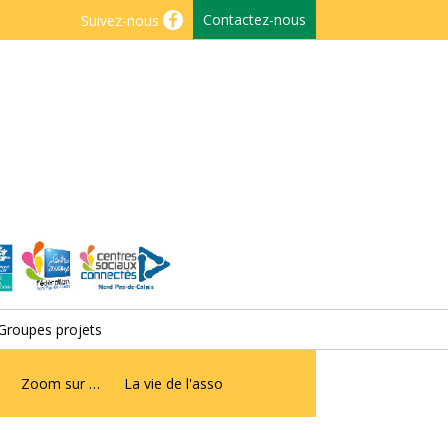
Contactez-nous
Suivez-nous
Groupes projets
Zoom sur …
La vie de l'asso