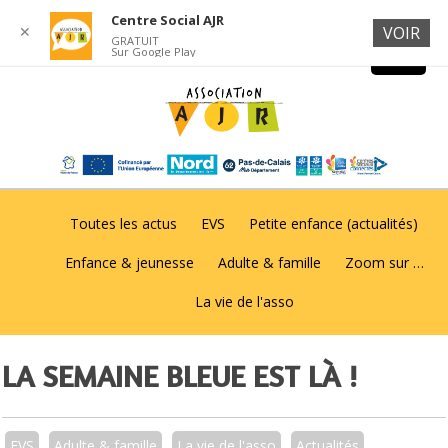
Centre Social AJR
✕
VOIR
GRATUIT
Sur Google Play
Toutes les actus
EVS
Petite enfance (actualités)
Enfance & jeunesse
Adulte & famille
Zoom sur …
La vie de l'asso
LA SEMAINE BLEUE EST LÀ !
EVS
Adulte & famille
La vie de l'asso
Actualités