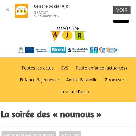
Centre Social AJR
✕
VOIR
GRATUIT
Sur Google Play
Toutes les actus
EVS
Petite enfance (actualités)
Enfance & jeunesse
Adulte & famille
Zoom sur …
La vie de l'asso
La soirée des « nounous »
Petite enfance (actualités)
Actualités