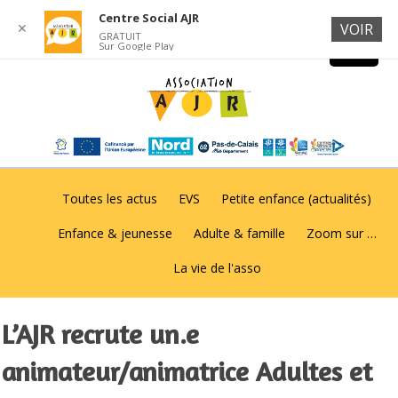
Centre Social AJR
✕
VOIR
GRATUIT
Sur Google Play
Toutes les actus
EVS
Petite enfance (actualités)
Enfance & jeunesse
Adulte & famille
Zoom sur …
La vie de l'asso
L’AJR recrute un.e
animateur/animatrice Adultes et