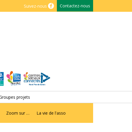
Contactez-nous
Suivez-nous
Groupes projets
Zoom sur …
La vie de l'asso