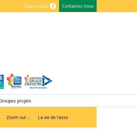
Contactez-nous
Suivez-nous
Groupes projets
Zoom sur …
La vie de l'asso