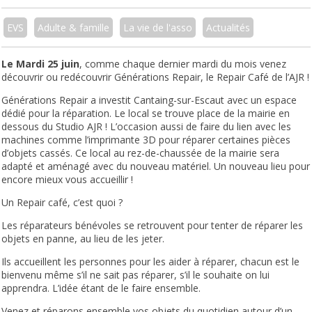
EVS
Adulte & famille
La vie de l'asso
Actualités
Le Mardi 25 juin
, comme chaque dernier mardi du mois venez
découvrir ou redécouvrir Générations Repair, le Repair Café de l’AJR !
Générations Repair a investit Cantaing-sur-Escaut avec un espace
dédié pour la réparation. Le local se trouve place de la mairie en
dessous du Studio AJR ! L’occasion aussi de faire du lien avec les
machines comme l’imprimante 3D pour réparer certaines pièces
d’objets cassés. Ce local au rez-de-chaussée de la mairie sera
adapté et aménagé avec
du nouveau matériel. Un nouveau lieu pour
encore mieux vous accueillir !
Un Repair café, c’est quoi ?
Les réparateurs bénévoles se retrouvent pour tenter de réparer les
objets en panne, au lieu de les jeter.
Ils accueillent les personnes pour les aider à réparer, chacun est le
bienvenu même s’il ne sait pas réparer, s’il le souhaite on lui
apprendra. L’idée étant de le faire ensemble.
Venez et réparons ensemble vos objets du quotidien autour d’un