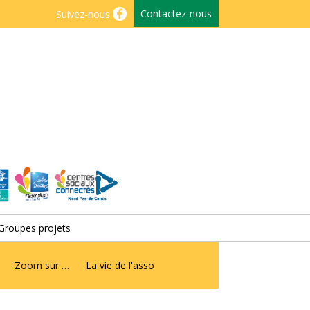
Contactez-nous
Suivez-nous
Groupes projets
Zoom sur …
La vie de l'asso