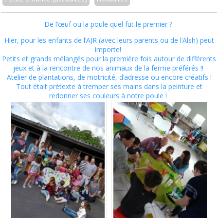
De l’œuf ou la poule quel fut le premier ?
Hier, pour les enfants de l’AJR (avec leurs parents ou de l’Alsh) peut
importe!
Petits et grands mélangés pour la première fois autour de différents
jeux et à la rencontre de nos animaux de la ferme préférés !!
Atelier de plantations, de motricité, d’adresse ou encore créatifs !
Tout était prétexte à tremper ses mains dans la peinture et
redonner ses couleurs à notre poule !