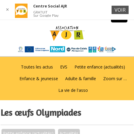
Centre Social AJR
✕
VOIR
GRATUIT
Sur Google Play
Toutes les actus
EVS
Petite enfance (actualités)
Enfance & jeunesse
Adulte & famille
Zoom sur …
La vie de l'asso
Les œufs Olympiades
Petite enfance (actualités)
Actualités