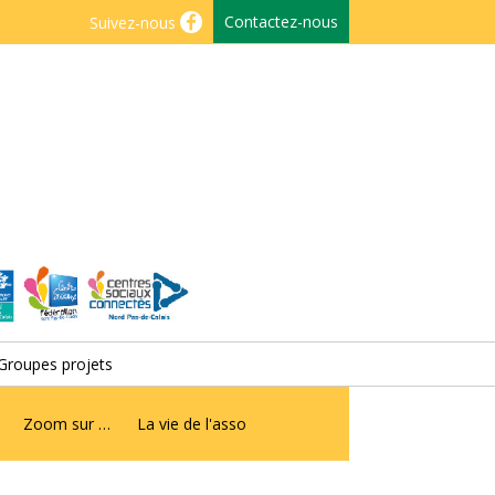
Contactez-nous
Suivez-nous
Groupes projets
Zoom sur …
La vie de l'asso