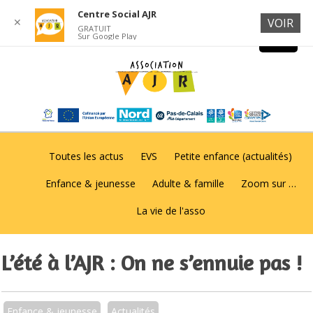
Centre Social AJR
✕
VOIR
GRATUIT
Sur Google Play
Toutes les actus
EVS
Petite enfance (actualités)
Enfance & jeunesse
Adulte & famille
Zoom sur …
La vie de l'asso
L’été à l’AJR : On ne s’ennuie pas !
Enfance & jeunesse
Actualités