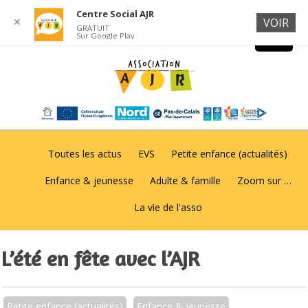
Centre Social AJR
✕
VOIR
GRATUIT
Sur Google Play
Toutes les actus
EVS
Petite enfance (actualités)
Enfance & jeunesse
Adulte & famille
Zoom sur …
La vie de l'asso
L’été en fête avec l’AJR
Petite enfance (actualités)
Enfance & jeunesse