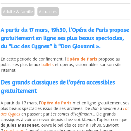
Adulte & famille
Actualités
A partir du 17 mars, 19h30, l’Opéra de Paris propose
gratuitement en ligne ses plus beaux spectacles,
du “Lac des Cygnes” à “Don Giovanni ».
En cette période de confinement, l’
Opéra de Paris
propose au
public ses plus beaux
ballets
et opéras, visionnables sur son site
Internet.
Des grands classiques de l’opéra accessibles
gratuitement
A partir du 17 mars, l’
Opéra de Paris
met en ligne gratuitement ses
plus beaux spectacles issus de ses archives. De
Don
Giovanni
au
Lac
des Cygnes
en passant par
Les contes d’Hoffmann
… De grands
classiques à voir ou revoir depuis chez soi.
Manon
, l’opéra-comique
de
Jules Massenet
, ouvre le bal dès ce soir à 19h30. Suivront
7
spectacles
à apprécier pour déconnecter quelques heures…