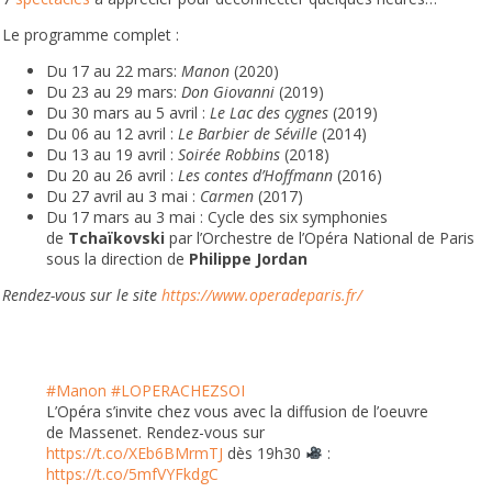
Le programme complet :
Du 17 au 22 mars:
Manon
(2020)
Du 23 au 29 mars:
Don Giovanni
(2019)
Du 30 mars au 5 avril :
Le Lac des cygnes
(2019)
Du 06 au 12 avril :
Le Barbier de Séville
(2014)
Du 13 au 19 avril :
Soirée Robbins
(2018)
Du 20 au 26 avril :
Les contes d’Hoffmann
(2016)
Du 27 avril au 3 mai :
Carmen
(2017)
Du 17 mars au 3 mai : Cycle des six symphonies
de
Tchaïkovski
par l’Orchestre de l’Opéra National de Paris
sous la direction de
Philippe Jordan
Rendez-vous sur le site
https://www.operadeparis.fr/
#Manon
#LOPERACHEZSOI
L’Opéra s’invite chez vous avec la diffusion de l’oeuvre
de Massenet. Rendez-vous sur
https://t.co/XEb6BMrmTJ
dès 19h30
:
https://t.co/5mfVYFkdgC