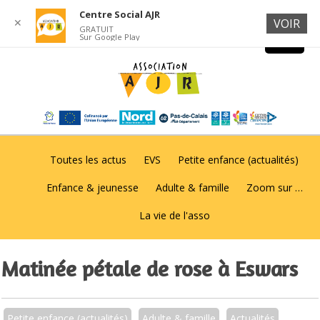
Centre Social AJR
✕
VOIR
GRATUIT
Sur Google Play
Toutes les actus
EVS
Petite enfance (actualités)
Enfance & jeunesse
Adulte & famille
Zoom sur …
La vie de l'asso
Matinée pétale de rose à Eswars
Petite enfance (actualités)
Adulte & famille
Actualités