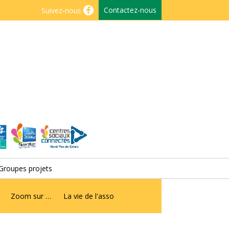
Contactez-nous
Suivez-nous
Groupes projets
Zoom sur …
La vie de l'asso