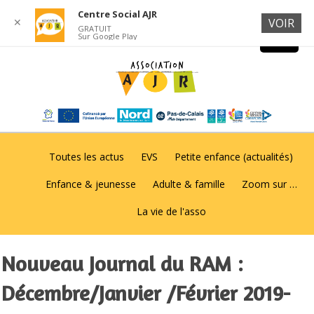
Centre Social AJR
✕
VOIR
GRATUIT
Sur Google Play
Toutes les actus
EVS
Petite enfance (actualités)
Enfance & jeunesse
Adulte & famille
Zoom sur …
La vie de l'asso
Nouveau Journal du RAM :
Décembre/Janvier /Février 2019-