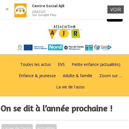
Centre Social AJR
✕
VOIR
GRATUIT
Sur Google Play
Toutes les actus
EVS
Petite enfance (actualités)
Enfance & jeunesse
Adulte & famille
Zoom sur …
La vie de l'asso
On se dit à l’année prochaine !
La vie de l'asso
Actualités