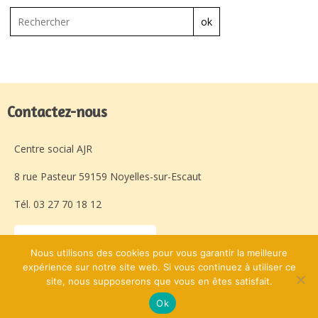
ok
Contactez-nous
Centre social AJR
8 rue Pasteur 59159 Noyelles-sur-Escaut
Tél. 03 27 70 18 12
Laissez-nous un message
Nous utilisons des cookies pour vous garantir la meilleure
expérience sur notre site web. Si vous continuez à utiliser ce
site, nous supposerons que vous en êtes satisfait.
Avec l'appui de :
© Centre Social AJR
Ok