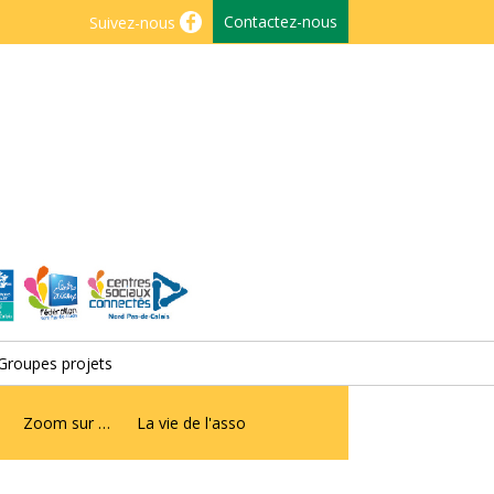
Contactez-nous
Suivez-nous
Groupes projets
Zoom sur …
La vie de l'asso