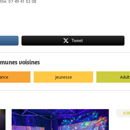
athe: 07 49 41 02 08
Tweet
mmunes voisines
ance
Jeunesse
Adul