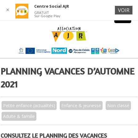
Centre Social AJR
✕
VOIR
GRATUIT
Sur Google Play
PLANNING VACANCES D’AUTOMNE
2021
Petite enfance (actualités)
Enfance & jeunesse
Non classé
Adulte & famille
CONSULTEZ LE PLANNING DES VACANCES