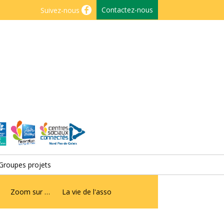
Contactez-nous
Suivez-nous
Groupes projets
Zoom sur …
La vie de l'asso