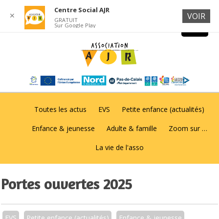
Centre Social AJR
✕
VOIR
GRATUIT
Sur Google Play
Toutes les actus
EVS
Petite enfance (actualités)
Enfance & jeunesse
Adulte & famille
Zoom sur …
La vie de l'asso
Portes ouvertes 2025
EVS
Petite enfance (actualités)
Enfance & jeunesse