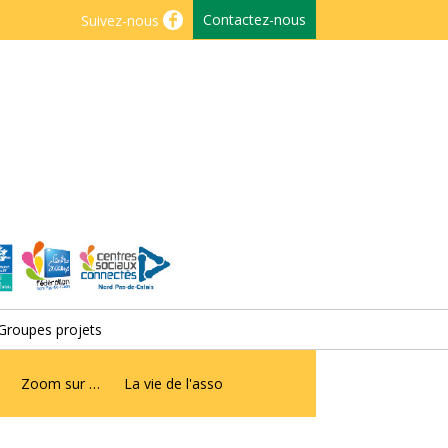
Contactez-nous
Suivez-nous
Groupes projets
Zoom sur …
La vie de l'asso