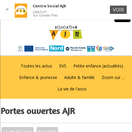
Centre Social AJR
✕
VOIR
GRATUIT
Sur Google Play
Toutes les actus
EVS
Petite enfance (actualités)
Enfance & jeunesse
Adulte & famille
Zoom sur …
La vie de l'asso
Portes ouvertes AJR
La vie de l'asso
Actualités