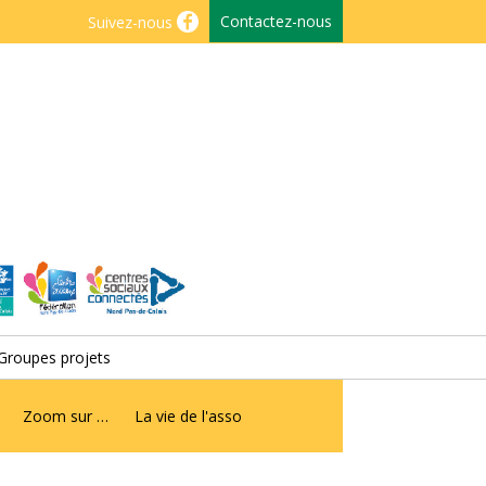
Contactez-nous
Suivez-nous
Groupes projets
Zoom sur …
La vie de l'asso