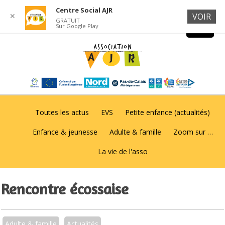
Centre Social AJR
✕
VOIR
GRATUIT
Sur Google Play
Toutes les actus
EVS
Petite enfance (actualités)
Enfance & jeunesse
Adulte & famille
Zoom sur …
La vie de l'asso
Rencontre écossaise
Adulte & famille
Actualités