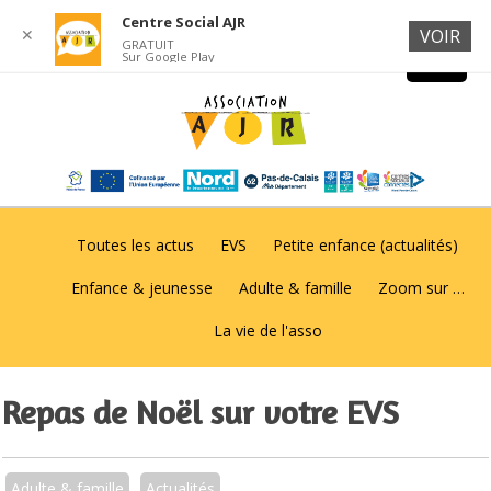
Centre Social AJR
✕
VOIR
GRATUIT
Sur Google Play
Toutes les actus
EVS
Petite enfance (actualités)
Enfance & jeunesse
Adulte & famille
Zoom sur …
La vie de l'asso
Repas de Noël sur votre EVS
Adulte & famille
Actualités