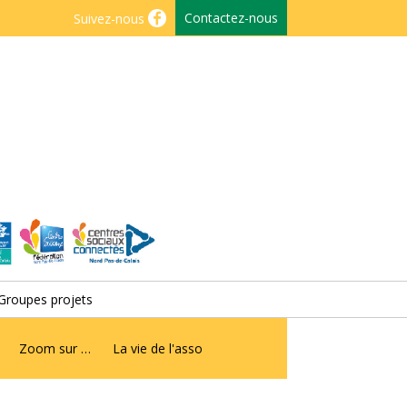
Contactez-nous
Suivez-nous
Groupes projets
Zoom sur …
La vie de l'asso