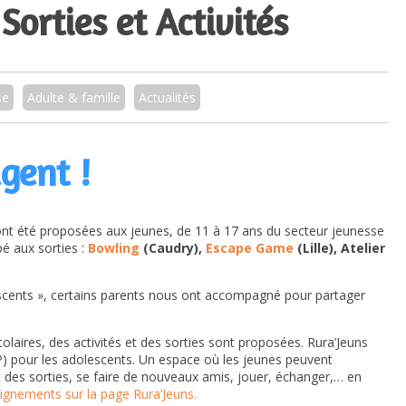
Sorties et Activités
se
Adulte & famille
Actualités
ugent !
 ont été proposées aux jeunes, de 11 à 17 ans du secteur jeunesse
pé aux sorties :
Bowling
(Caudry),
Escape Game
(Lille), Atelier
lescents », certains parents nous ont accompagné pour partager
olaires, des activités et des sorties sont proposées. Rura’Jeuns
ALP) pour les adolescents. Un espace où les jeunes peuvent
et des sorties, se faire de nouveaux amis, jouer, échanger,… en
eignements sur la page Rura’Jeuns.