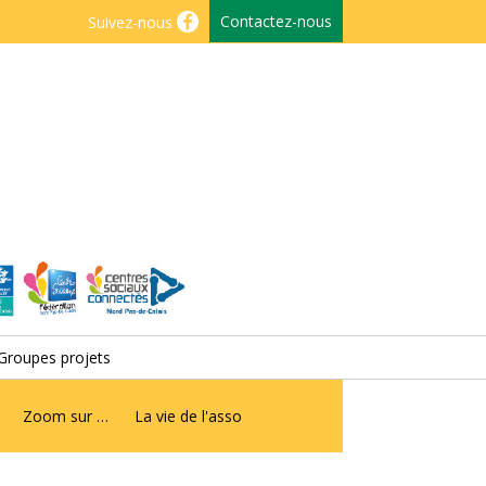
Contactez-nous
Suivez-nous
Groupes projets
Zoom sur …
La vie de l'asso