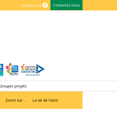
Contactez-nous
Suivez-nous
Groupes projets
Zoom sur …
La vie de l'asso