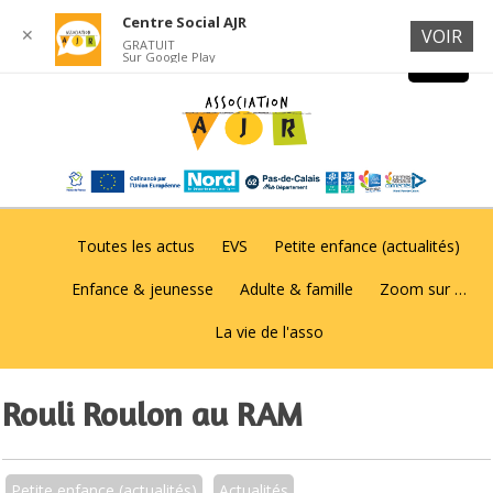
Centre Social AJR
✕
VOIR
GRATUIT
Sur Google Play
Toutes les actus
EVS
Petite enfance (actualités)
Enfance & jeunesse
Adulte & famille
Zoom sur …
La vie de l'asso
Rouli Roulon au RAM
Petite enfance (actualités)
Actualités